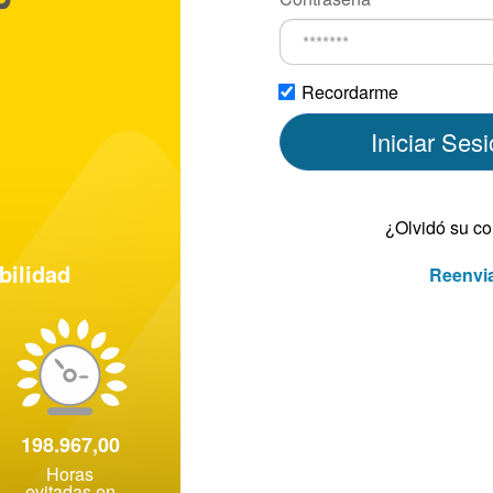
Recordarme
Iniciar Ses
¿Olvidó su c
bilidad
Reenvia
198.967,00
Horas
evitadas en