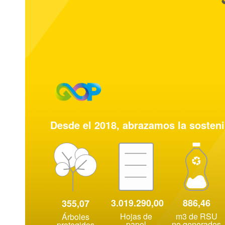
Desde el 2018, abrazamos la sosteni
3.019.290,00
886,46
355,07
Hojas de
m3 de RSU
Árboles
papel
no generados
protegidos